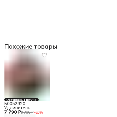
Похожие товары
Осталась 1 штука
Б0052920
Удлинитель
7 790 ₽
силовой RMx-4es-
9 738 ₽
−
20
%
3x2.5-30m-IP44 на