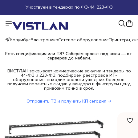
Участвуем в тендерах по ФЗ-44, 223-ФЗ
Поможем подобрать оборудование под ТЗ
Пуско-наладочные работы
Колумбус
Электроника
Сетевое оборудование
Принтеры, с
Пришлите запрос на e-mail или в чат
Есть спецификация или ТЗ? Соберём проект под ключ — от 
серверов до мебели.
Более 100 000 позиций в наличии и под заказ
ВИСТЛАН закрывает коммерческие закупки и тендеры по
44-ФЗ и 223-ФЗ: подбираем реестровое ИТ-
оборудование, находим аналоги ушедших брендов,
получаем проектные скидки у вендора и фиксируем цену,
привозим точно в срок.
Отправить ТЗ и получить КП сегодня →