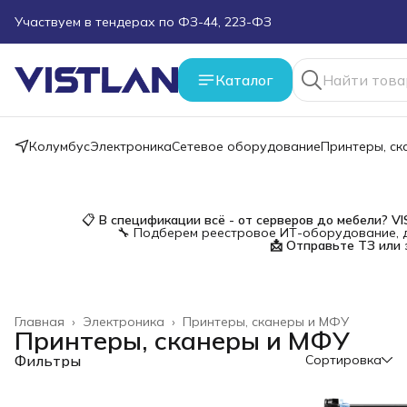
Поможем подобрать оборудование под ТЗ
Пуско-наладочные работы
Каталог
Пришлите запрос на e-mail или в чат
Колумбус
Электроника
Сетевое оборудование
Принтеры, с
Более 100 000 позиций в наличии и под заказ
📋
В спецификации всё - от серверов до мебели?
V
🔧 Подберем реестровое ИТ-оборудование, д
📩 Отправьте ТЗ или 
Главная
›
Электроника
›
Принтеры, сканеры и МФУ
Принтеры, сканеры и МФУ
Фильтры
Сортировка