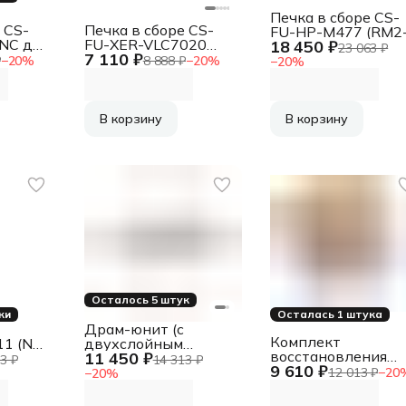
Печка в сборе CS-
 CS-
Печка в сборе CS-
FU-HP-M477 (RM2
NC для
FU-XER-VLC7020
18 450 ₽
6435, RM2-6461-
23 063 ₽
7 110 ₽
J
(115R00115-reman)
reman) для HP CLJ
₽
−
20
%
8 888 ₽
−
20
%
−
20
%
06,
для Xerox VersaLink
M377dw, M452dn,
C7020/C7025
dw, M477fdn, fdw
180000стр.
100000стр.
В корзину
В корзину
Осталось 5 штук
ки
Осталась 1 штука
Драм-юнит (c
Комплект
11 (NV-
двухслойным
восстановления
11 450 ₽
lack
ракелем) DR-316K
3 ₽
14 313 ₽
9 610 ₽
CET441014N (FK-
для KONICA
12 013 ₽
−
20
−
20
%
1150) для Kyocera
нная)
MINOLTA Bizhub
Ecosys
C250i/C300i/C360i ()