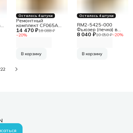
Осталось 4 штуки
Осталось 4 штуки
Ремонтный
RM2-5425-000
4U
комплект CF065A
Фьюзер (печка) в
14 470 ₽
для HP LaserJet
18 088 ₽
8 040 ₽
сборе для HP
)
Enterprise 600
10 050 ₽
−
20
%
−
20
%
LaserJet Pro
e
M601/M602/M603 (),
M402/403/M426/427
9dn
CET2438U/CET2438
(), CET3112
В корзину
В корзину
222
N
саться