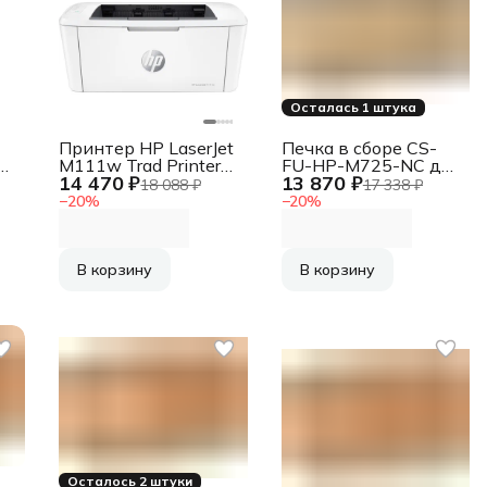
Осталась 1 штука
Принтер HP LaserJet
Печка в сборе CS-
ьное
M111w Trad Printer
FU-HP-M725-NC для
14 470 ₽
13 870 ₽
(Repl.W2G51A) HP
LJ 700 M712/M725
18 088 ₽
17 338 ₽
LaserJet M111w Trad
MFP
−
20
%
−
20
%
,
Printer
12
(Repl.W2G51A)
00
В корзину
В корзину
A)
P
,
12
00
A)
Осталось 2 штуки