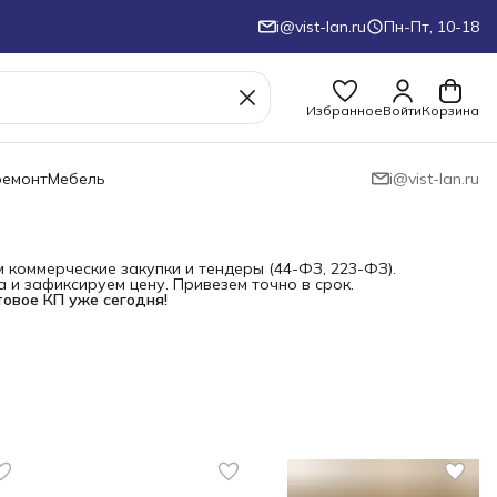
i@vist-lan.ru
Пн-Пт, 10-18
Избранное
Войти
Корзина
ремонт
Мебель
i@vist-lan.ru
коммерческие закупки и тендеры (44-ФЗ, 223-ФЗ).
и зафиксируем цену. Привезем точно в срок.
товое КП уже сегодня!