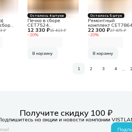
Осталось 4 штуки
Осталось 5 штук
а)
Печка в сборе
Ремонтный
сборе
CET7524
комплект CET786
12 330 ₽
22 300 ₽
(302T993011) для
(RM2-1257-
3 ₽
15 413 ₽
27 875 ₽
SYS
Kyocera Ecosys
000;RM2-6800-000
−
20
%
−
20
%
5dn/2635dn/2540dn/2640idw/2735dw
P3045dn
для HP LJ Enterpris
M607dn/608dn/60
В корзину
В корзину
…
1
2
3
4
Получите скидку 100 ₽
Подпишитесь на акции и новости компании VISTLA
Подпи