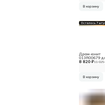
В корзину
Осталось 7 шту
Драм-юнит
013R00679 д
8 820 ₽
XEROX B1022,
11 025
B1025 (), DG
В корзину