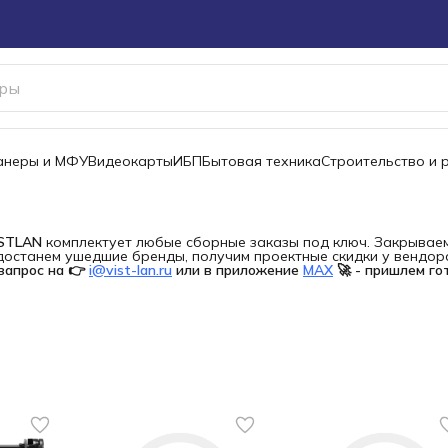
канеры и МФУ
Видеокарты
ИБП
Бытовая техника
Строительство и 
ISTLAN
комплектует любые сборные заказы под ключ. Закрываем 
останем ушедшие бренды, получим проектные скидки у вендора 
запрос на 👉
i@vist-lan.ru
или в приложение
MAX
🚀 - пришлем го