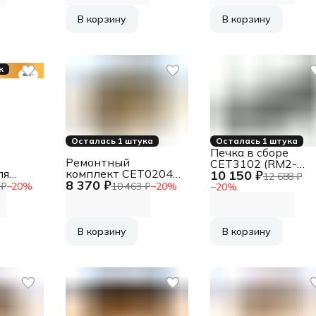
M2040/M2235/M27
Black, замена
CET471045U
В корзину
В корзину
к
Осталась 1 штука
Осталась 1 штука
Печка в сборе
Ремонтный
CET3102 (RM2-
ля
комплект CET0204
10 150 ₽
5692-000) для HP
12 688 ₽
8 370 ₽
(CE525-67902) для
LaserJet Pro
 ₽
−
20
%
10 463 ₽
−
20
%
−
20
%
P0591
HP LaserJet
M501/M506/M527
Enterprise P3015
В корзину
В корзину