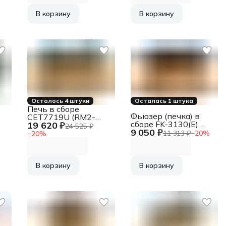
35dn/P2335/P2040
В корзину
В корзину
Осталось 4 штуки
Осталась 1 штука
Печь в сборе
Фьюзер (печка) в
CET7719U (RM2-
сборе FK-3130(E)
19 620 ₽
1257-000) для HP
24 525 ₽
9 050 ₽
для KYOCERA
LaserJet Enterprise
11 313 ₽
−
20
%
−
20
%
ECOSYS
M607dn/608dn/609dn
M3550idn/M3560idn
(), CET7510
В корзину
В корзину