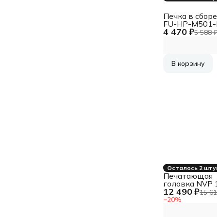
Печка в сборе
FU-HP-M501-
4 470 ₽
LJ Pro M501, L
5 588 
Enterprise M5
M507
В корзину
Осталось 2 шту
Печатающая
головка NVP 
12 490 ₽
C4810A-RE) B
15 61
для HP
−
20
%
(восстановле