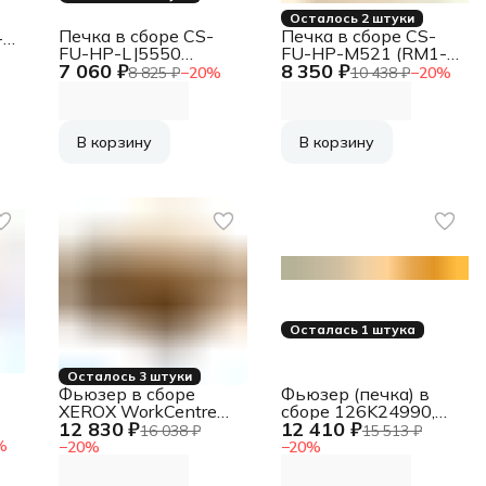
Осталось 2 штуки
Печка в сборе CS-
Печка в сборе CS-
-
FU-HP-LJ5550
FU-HP-M521 (RM1-
7 060 ₽
8 350 ₽
(Q3985-67901, RG5-
8508-000) для HP LJ
8 825 ₽
−
20
%
10 438 ₽
−
20
%
7692, RG5-6701-
Pro MFP M521dn,
reman) для HP CLJ
Flow MFP M525c,
5550 100000стр.
500 MFP M525f, 500
MFP M525dn
В корзину
В корзину
200000стр.
Осталась 1 штука
Осталось 3 штуки
Фьюзер в сборе
Фьюзер (печка) в
XEROX WorkCentre
сборе 126K24990,
12 830 ₽
12 410 ₽
5325/5330/5335
126K24993 для
16 038 ₽
15 513 ₽
(126K29403/126K29404)
XEROX WorkCentre
%
−
20
%
−
20
%
(DGP021009)
5222/5225/5230,
DGP021008