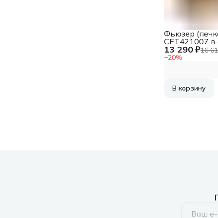
Фьюзер (печк
CET421007 в 
13 290 ₽
FK-1150 для
16 61
KYOCERA ECO
−
20
%
M2040dn/213
(замена арт
11015891 )
В корзину