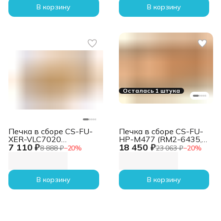
В корзину
В корзину
Осталась 1 штука
Печка в сборе CS-FU-
Печка в сборе CS-FU-
XER-VLC7020
HP-M477 (RM2-6435,
7 110 ₽
18 450 ₽
(115R00115-reman)
RM2-6461-reman) для
8 888 ₽
−
20
%
23 063 ₽
−
20
%
для Xerox VersaLink
HP CLJ M377dw,
C7020/C7025
M452dn, dw, M477fdn,
180000стр.
fdw 100000стр.
В корзину
В корзину