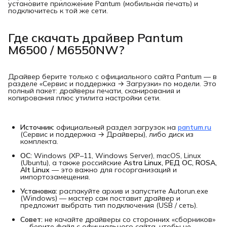
установите приложение Pantum (мобильная печать) и
подключитесь к той же сети.
Где скачать драйвер Pantum
M6500 / M6550NW?
Драйвер берите только с официального сайта Pantum — в
разделе «Сервис и поддержка → Загрузки» по модели. Это
полный пакет: драйверы печати, сканирования и
копирования плюс утилита настройки сети.
Источник:
официальный раздел загрузок на
pantum.ru
(Сервис и поддержка → Драйверы), либо диск из
комплекта.
ОС:
Windows (XP–11, Windows Server), macOS, Linux
(Ubuntu), а также российские
Astra Linux, РЕД ОС, ROSA, 
Alt Linux
— это важно для госорганизаций и
импортозамещения.
Установка:
распакуйте архив и запустите Autorun.exe
(Windows) — мастер сам поставит драйвер и
предложит выбрать тип подключения (USB / сеть).
Совет:
не качайте драйверы со сторонних «сборников»
— берите файл с официального сайта, чтобы не