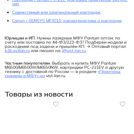
чип
Совместимый или оригинальный картридж
Canon i-SENSYS MF3010: характеристики и картридж
Юрлицам и ИП.
Нужны лазерные МФУ Pantum оптом, по
счёту или поставка по 44-ФЗ/223-ФЗ? Подберём модели и
расходники под задачи и пришлём КП. → Оптовый портал
b2b.vistlan.ru
или письмо на
i@vist-lan.ru
.
Частным покупателям.
Выбрать и купить МФУ Pantum
M6500/M6500W/M6550NW, картриджи PC-211EV и другую
технику с доставкой по России — в разделе
«Принтеры,
сканеры и МФУ» на
vist-lan.ru.
Товары из новости