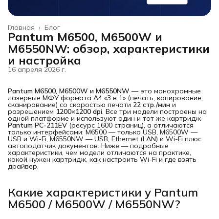
Главная
›
Блог
Pantum M6500, M6500W и
M6550NW: обзор, характеристики
и настройка
16 апреля 2026 г.
Pantum M6500, M6500W и M6550NW
— это монохромные
лазерные МФУ формата A4 «3 в 1» (печать, копирование,
сканирование) со скоростью печати
22 стр./мин
и
разрешением
1200×1200 dpi
. Все три модели построены на
одной платформе и используют один и тот же картридж
Pantum PC-211EV
(ресурс 1600 страниц), а отличаются
только интерфейсами: M6500 — только USB, M6500W —
USB и Wi-Fi, M6550NW — USB, Ethernet (LAN) и Wi-Fi плюс
автоподатчик документов. Ниже — подробные
характеристики, чем модели отличаются на практике,
какой нужен картридж, как настроить Wi-Fi и где взять
драйвер.
Какие характеристики у Pantum
M6500 / M6500W / M6550NW?