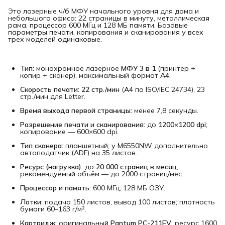
Это лазерные ч/б МФУ начального уровня для дома и
небольшого офиса: 22 страницы в минуту, металлическая
рама, процессор 600 МГц и 128 МБ памяти. Базовые
параметры печати, копирования и сканирования у всех
трёх моделей одинаковые.
Тип:
монохромное лазерное
МФУ 3 в 1
(принтер +
копир + сканер), максимальный формат
A4
.
Скорость печати:
22 стр./мин
(A4 по ISO/IEC 24734), 23
стр./мин для Letter.
Время выхода первой страницы:
менее 7,8 секунды.
Разрешение печати и сканирования:
до
1200×1200 dpi
;
копирование — 600×600 dpi.
Тип сканера:
планшетный; у M6550NW дополнительно
автоподатчик (ADF) на 35 листов.
Ресурс (нагрузка):
до
20 000 страниц в месяц
,
рекомендуемый объём — до 2000 страниц/мес.
Процессор и память:
600 МГц, 128 МБ ОЗУ.
Лотки:
подача 150 листов, вывод 100 листов; плотность
бумаги 60–163 г/м².
Картридж:
оригинальный
Pantum PC-211EV
, ресурс 1600