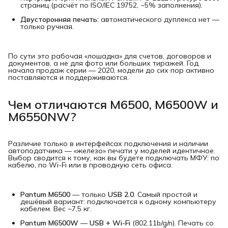
страниц (расчёт по ISO/IEC 19752, ~5% заполнения).
Двусторонняя печать:
автоматического дуплекса нет —
только ручная.
По сути это рабочая «лошадка» для счетов, договоров и
документов, а не для фото или больших тиражей. Год
начала продаж серии — 2020, модели до сих пор активно
поставляются и поддерживаются.
Чем отличаются M6500, M6500W и
M6550NW?
Различие только в интерфейсах подключения и наличии
автоподатчика — «железо» печати у моделей идентичное.
Выбор сводится к тому, как вы будете подключать МФУ: по
кабелю, по Wi-Fi или в проводную сеть офиса.
Pantum M6500
— только
USB 2.0
. Самый простой и
дешёвый вариант: подключается к одному компьютеру
кабелем. Вес ~7,5 кг.
Pantum M6500W
—
USB + Wi-Fi
(802.11b/g/n). Печать со