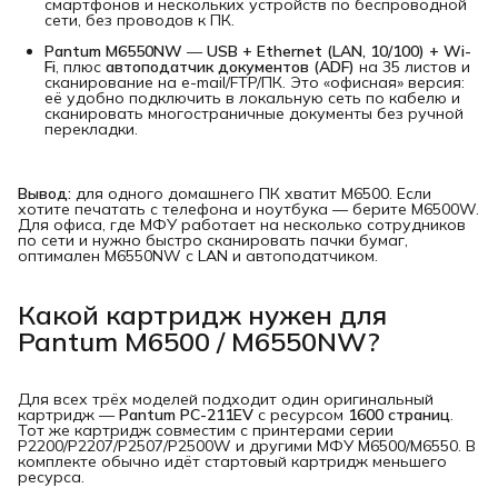
смартфонов и нескольких устройств по беспроводной
сети, без проводов к ПК.
Pantum M6550NW
—
USB + Ethernet (LAN, 10/100) + Wi-
Fi
, плюс
автоподатчик документов (ADF)
на 35 листов и
сканирование на e-mail/FTP/ПК. Это «офисная» версия:
её удобно подключить в локальную сеть по кабелю и
сканировать многостраничные документы без ручной
перекладки.
Вывод:
для одного домашнего ПК хватит M6500. Если
хотите печатать с телефона и ноутбука — берите M6500W.
Для офиса, где МФУ работает на несколько сотрудников
по сети и нужно быстро сканировать пачки бумаг,
оптимален M6550NW с LAN и автоподатчиком.
Какой картридж нужен для
Pantum M6500 / M6550NW?
Для всех трёх моделей подходит один оригинальный
картридж —
Pantum PC-211EV
с ресурсом
1600 страниц
.
Тот же картридж совместим с принтерами серии
P2200/P2207/P2507/P2500W и другими МФУ M6500/M6550. В
комплекте обычно идёт стартовый картридж меньшего
ресурса.