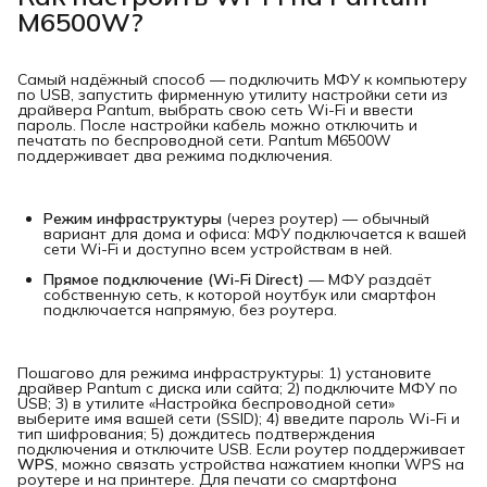
M6500W?
Самый надёжный способ — подключить МФУ к компьютеру
по USB, запустить фирменную утилиту настройки сети из
драйвера Pantum, выбрать свою сеть Wi-Fi и ввести
пароль. После настройки кабель можно отключить и
печатать по беспроводной сети. Pantum M6500W
поддерживает два режима подключения.
Режим инфраструктуры
(через роутер) — обычный
вариант для дома и офиса: МФУ подключается к вашей
сети Wi-Fi и доступно всем устройствам в ней.
Прямое подключение (Wi-Fi Direct)
— МФУ раздаёт
собственную сеть, к которой ноутбук или смартфон
подключается напрямую, без роутера.
Пошагово для режима инфраструктуры: 1) установите
драйвер Pantum с диска или сайта; 2) подключите МФУ по
USB; 3) в утилите «Настройка беспроводной сети»
выберите имя вашей сети (SSID); 4) введите пароль Wi-Fi и
тип шифрования; 5) дождитесь подтверждения
подключения и отключите USB. Если роутер поддерживает
WPS
, можно связать устройства нажатием кнопки WPS на
роутере и на принтере. Для печати со смартфона