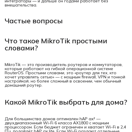
интеграторы — и дальше он годами работает без
вмешательства.
Частые вопросы
Что такое MikroTik простыми
словами?
MikroTik — это производитель роутеров и коммутаторов,
которые работают на гибкой операционной системе
RouterOS. Простыми словами, это «роутер для тех, кто
хочет управлять сетью» — с мощным firewall, VPN и тонкой
настройкой, но более сложный в освоении, чем обычный
домашний роутер.
Какой MikroTik выбрать для дома?
Для большинства домов оптимален hAP ax² —
двухдиапазонный Wi-Fi 6 класса AX1800 с мощным
процессором. Если бюджет ограничен и хватает Wi-Fi в 2,4
ГГц, подойдёт hAP ax lite. Если Wi-Fi раздают отдельные