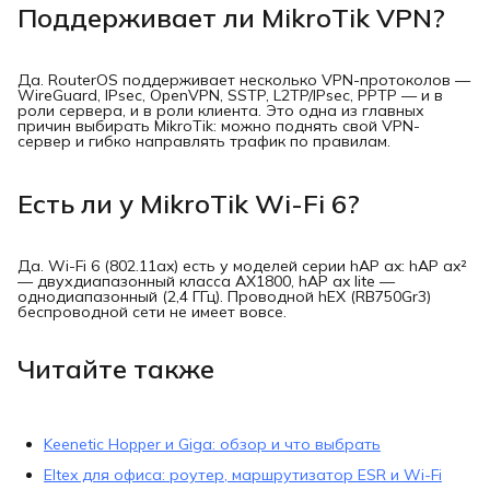
Поддерживает ли MikroTik VPN?
Да. RouterOS поддерживает несколько VPN-протоколов —
WireGuard, IPsec, OpenVPN, SSTP, L2TP/IPsec, PPTP — и в
роли сервера, и в роли клиента. Это одна из главных
причин выбирать MikroTik: можно поднять свой VPN-
сервер и гибко направлять трафик по правилам.
Есть ли у MikroTik Wi-Fi 6?
Да. Wi-Fi 6 (802.11ax) есть у моделей серии hAP ax: hAP ax²
— двухдиапазонный класса AX1800, hAP ax lite —
однодиапазонный (2,4 ГГц). Проводной hEX (RB750Gr3)
беспроводной сети не имеет вовсе.
Читайте также
Keenetic Hopper и Giga: обзор и что выбрать
Eltex для офиса: роутер, маршрутизатор ESR и Wi-Fi