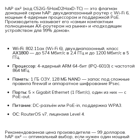
hAP ax² (код C52iG-5HaxD2HaxD-TC) — это флагман
домашней серии hAP: двухдиапазонный роутер с Wi-Fi 6,
мощным 4-ядерным процессором и поддержкой PoE.
Производитель называет его «самым компактным
полноценным AX-роутером на рынке» и «подходящим
устройством для 99% домов».
Wi-Fi:
802.11ax (Wi-Fi 6), двухдиапазонный, класс
AX1800
— до 574 Мбит/с в 2,4 ГГц и до 1200 Мбит/с в 5
ГГц.
Процессор:
4-ядерный ARM 64-бит (IPQ-6010) с частотой
864 МГц.
Память:
1 ГБ ОЗУ, 128 МБ NAND — запас под сложные
правила firewall и аппаратное шифрование IPsec.
Порты:
5 × Gigabit Ethernet (1 Гбит/с), один из них — с
PoE-out.
Питание:
DC-разъём или PoE-in, поддержка WPA3.
ОС:
RouterOS v7, лицензия Level 4.
Рекомендованная цена производителя — 99 долларов.
hAP ax² — оптимальный выбор, если нужен один мощный