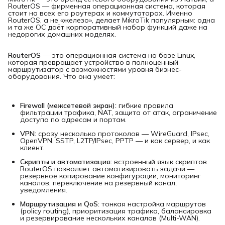
RouterOS — фирменная операционная система, которая
стоит на всех его роутерах и коммутаторах. Именно
RouterOS, а не «железо», делает MikroTik популярным: одна
и та же ОС даёт корпоративный набор функций даже на
недорогих домашних моделях.
RouterOS
— это операционная система на базе Linux,
которая превращает устройство в полноценный
маршрутизатор с возможностями уровня бизнес-
оборудования. Что она умеет:
Firewall (межсетевой экран):
гибкие правила
фильтрации трафика, NAT, защита от атак, ограничение
доступа по адресам и портам.
VPN:
сразу несколько протоколов — WireGuard, IPsec,
OpenVPN, SSTP, L2TP/IPsec, PPTP — и как сервер, и как
клиент.
Скрипты и автоматизация:
встроенный язык скриптов
RouterOS позволяет автоматизировать задачи —
резервное копирование конфигурации, мониторинг
каналов, переключение на резервный канал,
уведомления.
Маршрутизация и QoS:
тонкая настройка маршрутов
(policy routing), приоритизация трафика, балансировка
и резервирование нескольких каналов (Multi-WAN).