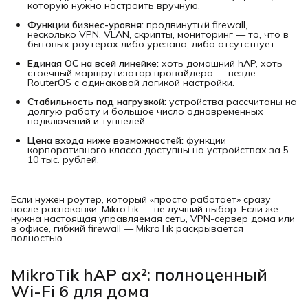
которую нужно настроить вручную.
Функции бизнес-уровня:
продвинутый firewall,
несколько VPN, VLAN, скрипты, мониторинг — то, что в
бытовых роутерах либо урезано, либо отсутствует.
Единая ОС на всей линейке:
хоть домашний hAP, хоть
стоечный маршрутизатор провайдера — везде
RouterOS с одинаковой логикой настройки.
Стабильность под нагрузкой:
устройства рассчитаны на
долгую работу и большое число одновременных
подключений и туннелей.
Цена входа ниже возможностей:
функции
корпоративного класса доступны на устройствах за 5–
10 тыс. рублей.
Если нужен роутер, который «просто работает» сразу
после распаковки, MikroTik — не лучший выбор. Если же
нужна настоящая управляемая сеть, VPN-сервер дома или
в офисе, гибкий firewall — MikroTik раскрывается
полностью.
MikroTik hAP ax²: полноценный
Wi-Fi 6 для дома