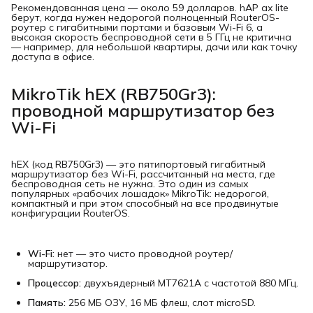
Рекомендованная цена — около 59 долларов. hAP ax lite
берут, когда нужен недорогой полноценный RouterOS-
роутер с гигабитными портами и базовым Wi-Fi 6, а
высокая скорость беспроводной сети в 5 ГГц не критична
— например, для небольшой квартиры, дачи или как точку
доступа в офисе.
MikroTik hEX (RB750Gr3):
проводной маршрутизатор без
Wi-Fi
hEX (код RB750Gr3) — это пятипортовый гигабитный
маршрутизатор без Wi-Fi, рассчитанный на места, где
беспроводная сеть не нужна. Это один из самых
популярных «рабочих лошадок» MikroTik: недорогой,
компактный и при этом способный на все продвинутые
конфигурации RouterOS.
Wi-Fi:
нет — это чисто проводной роутер/
маршрутизатор.
Процессор:
двухъядерный MT7621A с частотой 880 МГц.
Память:
256 МБ ОЗУ, 16 МБ флеш, слот microSD.