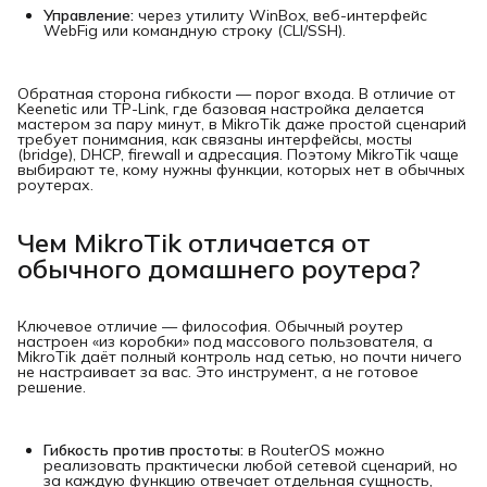
Управление:
через утилиту WinBox, веб-интерфейс
WebFig или командную строку (CLI/SSH).
Обратная сторона гибкости — порог входа. В отличие от
Keenetic или TP-Link, где базовая настройка делается
мастером за пару минут, в MikroTik даже простой сценарий
требует понимания, как связаны интерфейсы, мосты
(bridge), DHCP, firewall и адресация. Поэтому MikroTik чаще
выбирают те, кому нужны функции, которых нет в обычных
роутерах.
Чем MikroTik отличается от
обычного домашнего роутера?
Ключевое отличие — философия. Обычный роутер
настроен «из коробки» под массового пользователя, а
MikroTik даёт полный контроль над сетью, но почти ничего
не настраивает за вас. Это инструмент, а не готовое
решение.
Гибкость против простоты:
в RouterOS можно
реализовать практически любой сетевой сценарий, но
за каждую функцию отвечает отдельная сущность,