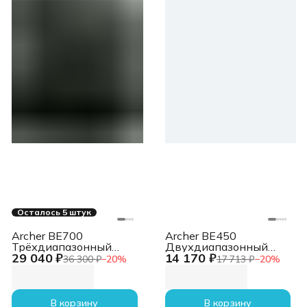
Осталось 5 штук
Archer BE700
Archer BE450
Трёхдиапазонный
Двухдиапазонный
29 040 ₽
14 170 ₽
роутер Wi-Fi 7
роутер Wi-Fi 7 BE7200
36 300 ₽
−
20
%
17 713 ₽
−
20
%
BE15000
В корзину
В корзину