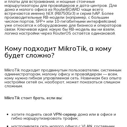
и платы для встраивания, и мощные стоечные
маршрутизаторы для провайдеров и дата-центров. Для
дома и малого офиса из RouterBOARD чаще всего
встречаются именно hEX (RB750Gr3) и серия hAP. Более
производительные RB-модели (например, с большим
числом портов, SFP+ или 10-гигабитными интерфейсами)
уже относятся к оборудованию для бизнеса и операторов
связи. Ключевая идея: какую бы RB-модель вы ни взяли,
логика настройки через RouterOS остаётся одинаковой.
Кому подходит MikroTik, а кому
будет сложно?
MikroTik подходит продвинутым пользователям, системным
администраторам, малому офису и провайдерам — всем,
кому нужна гибкая управляемая сеть. Новичкам без опыта
настройки сетей он, наоборот, может показаться слишком
сложным.
MikroTik стоит брать, если вы:
хотите поднять свой
VPN-сервер
дома или в офисе и
гибко маршрутизировать трафик;
настраиваете сеть малого офиса с VLAN, гостевыми