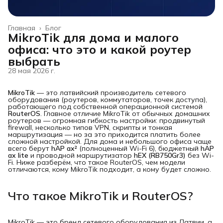
Главная
›
Блог
MikroTik для дома и малого
офиса: что это и какой роутер
выбрать
28 мая 2026 г.
MikroTik
— это латвийский производитель сетевого
оборудования (роутеров, коммутаторов, точек доступа),
работающего под собственной операционной системой
RouterOS
. Главное отличие MikroTik от обычных домашних
роутеров — огромная гибкость настройки: продвинутый
firewall, несколько типов VPN, скрипты и тонкая
маршрутизация — но за это приходится платить более
сложной настройкой. Для дома и небольшого офиса чаще
всего берут
hAP ax²
(полноценный Wi-Fi 6), бюджетный
hAP 
ax lite
и проводной маршрутизатор
hEX (RB750Gr3)
без Wi-
Fi. Ниже разберём, что такое RouterOS, чем модели
отличаются, кому MikroTik подходит, а кому будет сложно.
Что такое MikroTik и RouterOS?
MikroTik — это бренд сетевого оборудования из Латвии, а