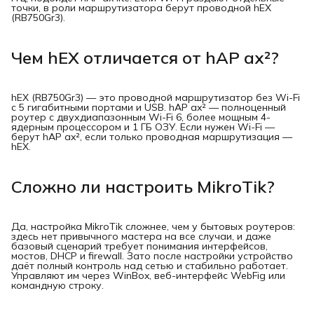
точки, в роли маршрутизатора берут проводной hEX
(RB750Gr3).
Чем hEX отличается от hAP ax²?
hEX (RB750Gr3) — это проводной маршрутизатор без Wi-Fi
с 5 гигабитными портами и USB. hAP ax² — полноценный
роутер с двухдиапазонным Wi-Fi 6, более мощным 4-
ядерным процессором и 1 ГБ ОЗУ. Если нужен Wi-Fi —
берут hAP ax², если только проводная маршрутизация —
hEX.
Сложно ли настроить MikroTik?
Да, настройка MikroTik сложнее, чем у бытовых роутеров:
здесь нет привычного мастера на все случаи, и даже
базовый сценарий требует понимания интерфейсов,
мостов, DHCP и firewall. Зато после настройки устройство
даёт полный контроль над сетью и стабильно работает.
Управляют им через WinBox, веб-интерфейс WebFig или
командную строку.