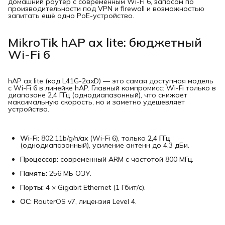
домашний роутер с современным Wi-Fi 6, запасом по
производительности под VPN и firewall и возможностью
запитать ещё одно PoE-устройство.
MikroTik hAP ax lite: бюджетный
Wi-Fi 6
hAP ax lite (код L41G-2axD) — это самая доступная модель
с Wi-Fi 6 в линейке hAP. Главный компромисс: Wi-Fi только в
диапазоне 2,4 ГГц (однодиапазонный), что снижает
максимальную скорость, но и заметно удешевляет
устройство.
Wi-Fi:
802.11b/g/n/ax (Wi-Fi 6), только
2,4 ГГц
(однодиапазонный), усиление антенн до 4,3 дБи.
Процессор:
современный ARM с частотой 800 МГц.
Память:
256 МБ ОЗУ.
Порты:
4 × Gigabit Ethernet (1 Гбит/с).
ОС:
RouterOS v7, лицензия Level 4.