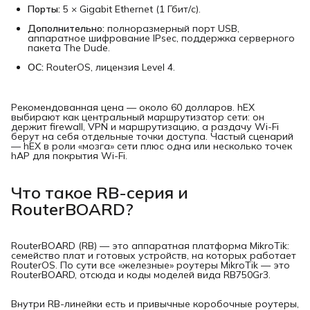
Порты:
5 × Gigabit Ethernet (1 Гбит/с).
Дополнительно:
полноразмерный порт USB,
аппаратное шифрование IPsec, поддержка серверного
пакета The Dude.
ОС:
RouterOS, лицензия Level 4.
Рекомендованная цена — около 60 долларов. hEX
выбирают как центральный маршрутизатор сети: он
держит firewall, VPN и маршрутизацию, а раздачу Wi-Fi
берут на себя отдельные точки доступа. Частый сценарий
— hEX в роли «мозга» сети плюс одна или несколько точек
hAP для покрытия Wi-Fi.
Что такое RB-серия и
RouterBOARD?
RouterBOARD (RB) — это аппаратная платформа MikroTik:
семейство плат и готовых устройств, на которых работает
RouterOS. По сути все «железные» роутеры MikroTik — это
RouterBOARD, отсюда и коды моделей вида RB750Gr3.
Внутри RB-линейки есть и привычные коробочные роутеры,