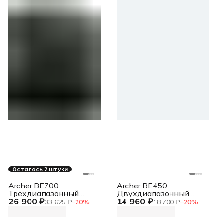
Осталось 2 штуки
Archer BE700
Archer BE450
Трёхдиапазонный
Двухдиапазонный
26 900 ₽
14 960 ₽
роутер Wi-Fi 7
роутер Wi-Fi 7 BE7200
33 625 ₽
−
20
%
18 700 ₽
−
20
%
BE15000