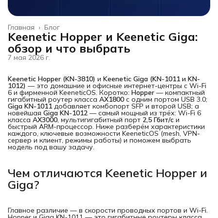
Главная
›
Блог
Keenetic Hopper и Keenetic Giga:
обзор и что выбрать
7 мая 2026 г.
Keenetic Hopper (KN-3810)
и
Keenetic Giga (KN-1011 и KN-
1012)
— это домашние и офисные интернет-центры с Wi-Fi
6 и фирменной KeeneticOS. Коротко:
Hopper
— компактный
гигабитный роутер класса
AX1800
с одним портом USB 3.0;
Giga KN-1011
добавляет комбопорт SFP и второй USB; а
новейшая
Giga KN-1012
— самый мощный из трёх: Wi-Fi 6
класса
AX3000
, мультигигабитный порт
2,5 Гбит/с
и
быстрый ARM-процессор. Ниже разберём характеристики
каждого, ключевые возможности KeeneticOS (mesh, VPN-
сервер и клиент, режимы работы) и поможем выбрать
модель под вашу задачу.
Чем отличаются Keenetic Hopper и
Giga?
Главное различие — в скорости проводных портов и Wi-Fi.
Hopper и Giga KN-1011 — это гигабитные роутеры класса