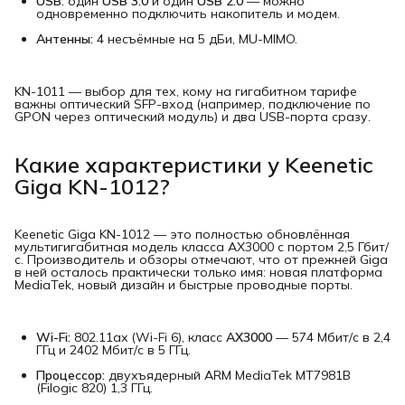
USB:
один
USB 3.0
и один
USB 2.0
— можно
одновременно подключить накопитель и модем.
Антенны:
4 несъёмные на 5 дБи, MU-MIMO.
KN-1011 — выбор для тех, кому на гигабитном тарифе
важны оптический SFP-вход (например, подключение по
GPON через оптический модуль) и два USB-порта сразу.
Какие характеристики у Keenetic
Giga KN-1012?
Keenetic Giga KN-1012 — это полностью обновлённая
мультигигабитная модель класса AX3000 с портом 2,5 Гбит/
с. Производитель и обзоры отмечают, что от прежней Giga
в ней осталось практически только имя: новая платформа
MediaTek, новый дизайн и быстрые проводные порты.
Wi-Fi:
802.11ax (Wi-Fi 6), класс
AX3000
— 574 Мбит/с в 2,4
ГГц и 2402 Мбит/с в 5 ГГц.
Процессор:
двухъядерный ARM MediaTek MT7981B
(Filogic 820) 1,3 ГГц.