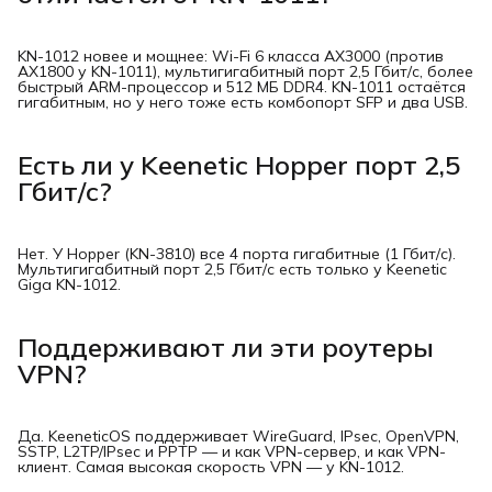
KN-1012 новее и мощнее: Wi-Fi 6 класса AX3000 (против
AX1800 у KN-1011), мультигигабитный порт 2,5 Гбит/с, более
быстрый ARM-процессор и 512 МБ DDR4. KN-1011 остаётся
гигабитным, но у него тоже есть комбопорт SFP и два USB.
Есть ли у Keenetic Hopper порт 2,5
Гбит/с?
Нет. У Hopper (KN-3810) все 4 порта гигабитные (1 Гбит/с).
Мультигигабитный порт 2,5 Гбит/с есть только у Keenetic
Giga KN-1012.
Поддерживают ли эти роутеры
VPN?
Да. KeeneticOS поддерживает WireGuard, IPsec, OpenVPN,
SSTP, L2TP/IPsec и PPTP — и как VPN-сервер, и как VPN-
клиент. Самая высокая скорость VPN — у KN-1012.