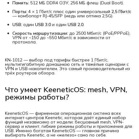
Память:
512 МБ DDR4 ОЗУ, 256 МБ флеш (Dual Boot).
Порты:
4 × 1 Гбит/с плюс один универсальный
2,5 Гбит/с
— комбопорт RJ-45/SFP (медь или оптика 2,5G).
USB:
один
USB 3.0
и один
USB 2.0
.
Скорость маршрутизации:
до 2500 Мбит/с (IPoE/PPPoE),
VPN от ~150 до ~550 Мбит/с в зависимости от
протокола.
KN-1012 — выбор под тарифы быстрее 1 Гбит/с,
мультигигабитную домашнюю сеть и тяжёлые сценарии с
VPN и USB-накопителем. Это самый производительный из
трёх роутеров обзора.
Что умеет KeeneticOS: mesh, VPN,
режимы работы?
KeeneticOS — фирменная операционная система всех
интернет-центров Keenetic, которая даёт единый набор
функций независимо от модели: бесшовный mesh, VPN-
сервер и клиент, гибкие режимы работы и приложения для
USB. Именно богатая KeeneticOS — главная причина
выбирать Keenetic, а не «железо» само по себе.