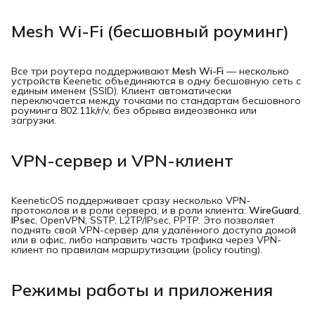
Mesh Wi-Fi (бесшовный роуминг)
Все три роутера поддерживают
Mesh Wi-Fi
— несколько
устройств Keenetic объединяются в одну бесшовную сеть с
единым именем (SSID). Клиент автоматически
переключается между точками по стандартам бесшовного
роуминга 802.11k/r/v, без обрыва видеозвонка или
загрузки.
VPN-сервер и VPN-клиент
KeeneticOS поддерживает сразу несколько VPN-
протоколов и в роли сервера, и в роли клиента:
WireGuard
,
IPsec
, OpenVPN, SSTP, L2TP/IPsec, PPTP. Это позволяет
поднять свой VPN-сервер для удалённого доступа домой
или в офис, либо направить часть трафика через VPN-
клиент по правилам маршрутизации (policy routing).
Режимы работы и приложения