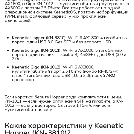
AX1800, а Giga KN-1012 — мультигигабитный роутер класса
AX3000 с портом 2,5 Гбит/с. Все три работают на одной
операционной системе KeeneticOS, поэтому набор функций
(VPN, mesh, файловый сервер) у них практически
одинаковый.
Keenetic Hopper (KN-3810):
Wi-Fi 6 AX1800, 4 гигабитных
порта, один USB 3.0. Без SFP и без второго USB.
Keenetic Giga (KN-1011):
Wi-Fi 6 AX1800, 5 гигабитных
портов (один из них — комбо RJ-45/SFP), два USB (3.0 и
2.0).
Keenetic Giga (KN-1012):
Wi-Fi 6 AX3000,
мультигигабитный порт 2,5 Гбит/с (комбо RJ-45/SFP)
плюс 4 гигабитных, два USB (3.0 и 2.0), новый ARM-
процессор.
Если коротко: берите Hopper ради компактности и цены,
KN-1011 — если нужен оптический SFP на гигабите, а KN-
1012 — если у вас тариф быстрее 1 Гбит/с или есть
мультигигабитная сеть.
Какие характеристики у Keenetic
Hopper (KN-3810)?