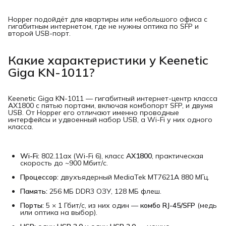
Hopper подойдёт для квартиры или небольшого офиса с
гигабитным интернетом, где не нужны оптика по SFP и
второй USB-порт.
Какие характеристики у Keenetic
Giga KN-1011?
Keenetic Giga KN-1011 — гигабитный интернет-центр класса
AX1800 с пятью портами, включая комбопорт SFP, и двумя
USB. От Hopper его отличают именно проводные
интерфейсы и удвоенный набор USB, а Wi-Fi у них одного
класса.
Wi-Fi:
802.11ax (Wi-Fi 6), класс
AX1800
, практическая
скорость до ~900 Мбит/с.
Процессор:
двухъядерный MediaTek MT7621A 880 МГц.
Память:
256 МБ DDR3 ОЗУ, 128 МБ флеш.
Порты:
5 × 1 Гбит/с, из них один —
комбо RJ-45/SFP
(медь
или оптика на выбор).