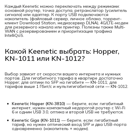
Каждый Keenetic можно переключать между режимами:
основной роутер, точка доступа, ретранслятор (усилитель
сигнала) или адаптер. К порту USB подключаются
накопитель (файловый сервер, личное облако, торрент-
клиент Download Station, медиасервер DLNA), 4G/LTE-модем
для резервного канала или принтер. Полезны также Multi-
WAN с резервированием и приоритизация трафика
IntelliQoS.
Какой Keenetic выбрать: Hopper,
KN-1011 или KN-1012?
Выбор зависит от скорости вашего интернета и нужных
портов. Для гигабитного тарифа в квартире достаточно
Hopper; для оптики по SFP на гигабите — KN-1011; для
тарифов выше 1 Гбит/с и мультигигабитной сети — KN-1012.
Keenetic Hopper (KN-3810)
— берите, если: гигабитный
интернет, нужен компактный недорогой роутер с Wi-Fi
6 и одним USB 3.0, оптика и второй USB не требуются.
Keenetic Giga (KN-1011)
— берите, если: гигабитный
тариф, но нужен оптический вход SFP и два USB-порта
одновременно (накопитель + модем).