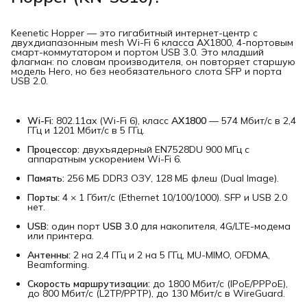
Keenetic Hopper — это гигабитный интернет-центр с
двухдиапазонным mesh Wi-Fi 6 класса AX1800, 4-портовым
смарт-коммутатором и портом USB 3.0. Это младший
флагман: по словам производителя, он повторяет старшую
модель Hero, но без необязательного слота SFP и порта
USB 2.0.
Wi-Fi:
802.11ax (Wi-Fi 6), класс
AX1800
— 574 Мбит/с в 2,4
ГГц и 1201 Мбит/с в 5 ГГц.
Процессор:
двухъядерный EN7528DU 900 МГц с
аппаратным ускорением Wi-Fi 6.
Память:
256 МБ DDR3 ОЗУ, 128 МБ флеш (Dual Image).
Порты:
4 × 1 Гбит/с (Ethernet 10/100/1000). SFP и USB 2.0
нет.
USB:
один порт
USB 3.0
для накопителя, 4G/LTE-модема
или принтера.
Антенны:
2 на 2,4 ГГц и 2 на 5 ГГц, MU-MIMO, OFDMA,
Beamforming.
Скорость маршрутизации:
до 1800 Мбит/с (IPoE/PPPoE),
до 800 Мбит/с (L2TP/PPTP), до 130 Мбит/с в WireGuard.