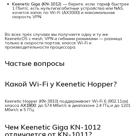
Keenetic Giga (KN-1012)
— берите, если: тариф быстрее
1 Гбит/с, есть мультигигабитные устройства или NAS,
хочется запас по Wi-Fi (AX3000) и максимальная
скорость VPN.
Во всех трёх случаях вы получаете одну и ту же
KeeneticOS с mesh, VPN и гибкими режимами — разница
только в скорости портов, классе Wi-Fi и
производительности процессора.
Частые вопросы
Какой Wi-Fi у Keenetic Hopper?
Keenetic Hopper (KN-3810) поддерживает Wi-Fi 6 (802.11ax)
класса
AX1800
: до 574 Мбит/с в диапазоне 2,4 ГГц и до 1201
Мбит/с в 5 ГГц.
Чем Keenetic Giga KN-1012
отличается от KN-1011?