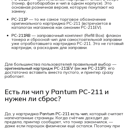
(тонер, фотобарабан и чип в одном корпусе). Это
основная розничная версия, которую покупают на
замену.
PC-211P
— то же самое торговое обозначение
оригинального картриджа PC-211 (встречается в
каталогах магазинов как синоним PC-211EV).
PC-211RB
— заправочный комплект (Refill Box): флакон
тонера и сбросной чип для самостоятельной заправки
уже отработавшего картриджа PC-211. Это не готовый
картридж, а расходник для заправки.
Для большинства пользователей правильный выбор —
оригинальный картридж PC-211EV (он же PC-211P)
: его
достаточно вставить вместо пустого, и принтер сразу
работает.
Есть ли чип у Pantum PC-211 и
нужен ли сброс?
Да, у картриджа
Pantum PC-211 есть чип
, который считает
напечатанные страницы. Когда счётчик доходит до
предела, принтер сообщает, что тонер закончился, —
даже если порошок физически ещё остался. Поэтому при