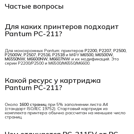
Частые вопросы
Для каких принтеров подходит
Pantum PC-211?
Для монохромных Pantum: принтеров
P2200, P2207, P2500, 
P2500W, P2507, P2516, P2518
и МФУ
M6500, M6500W, 
M6550NW, M6600NW, M6607NW
и их модификаций. Это
серии P2200/P2500 и M6500/M6550/M6600.
Какой ресурс у картриджа
Pantum PC-211?
Около
1600 страниц
при 5% заполнении листа A4
(стандарт ISO/IEC 19752). Стартовый картридж из
комплекта принтера обычно рассчитан на меньшее число
страниц.
Чем отличается PC-211EV от PC-