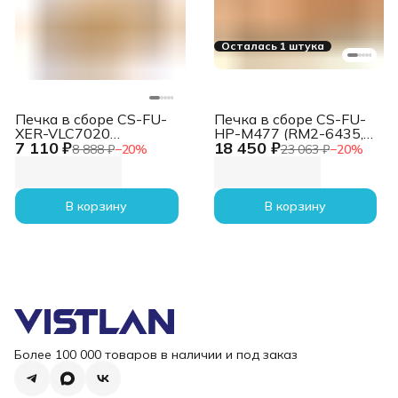
Осталась 1 штука
Печка в сборе CS-FU-
Печка в сборе CS-FU-
XER-VLC7020
HP-M477 (RM2-6435,
7 110 ₽
18 450 ₽
(115R00115-reman)
RM2-6461-reman) для
8 888 ₽
−
20
%
23 063 ₽
−
20
%
для Xerox VersaLink
HP CLJ M377dw,
C7020/C7025
M452dn, dw, M477fdn,
180000стр.
fdw 100000стр.
В корзину
В корзину
Более 100 000 товаров в наличии и под заказ