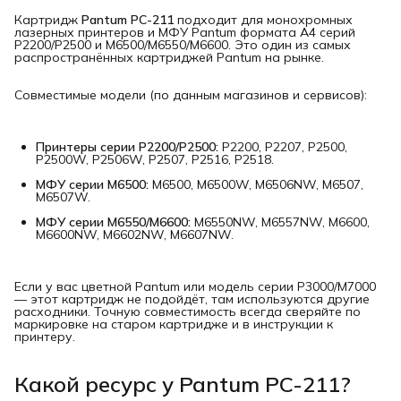
Картридж
Pantum PC-211
подходит для монохромных
лазерных принтеров и МФУ Pantum формата A4 серий
P2200/P2500 и M6500/M6550/M6600. Это один из самых
распространённых картриджей Pantum на рынке.
Совместимые модели (по данным магазинов и сервисов):
Принтеры серии P2200/P2500:
P2200, P2207, P2500,
P2500W, P2506W, P2507, P2516, P2518.
МФУ серии M6500:
M6500, M6500W, M6506NW, M6507,
M6507W.
МФУ серии M6550/M6600:
M6550NW, M6557NW, M6600,
M6600NW, M6602NW, M6607NW.
Если у вас цветной Pantum или модель серии P3000/M7000
— этот картридж не подойдёт, там используются другие
расходники. Точную совместимость всегда сверяйте по
маркировке на старом картридже и в инструкции к
принтеру.
Какой ресурс у Pantum PC-211?