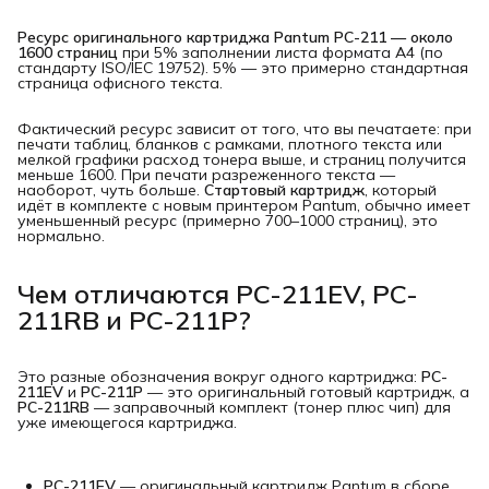
Ресурс оригинального картриджа Pantum PC-211 — около 
1600 страниц
при 5% заполнении листа формата A4 (по
стандарту ISO/IEC 19752). 5% — это примерно стандартная
страница офисного текста.
Фактический ресурс зависит от того, что вы печатаете: при
печати таблиц, бланков с рамками, плотного текста или
мелкой графики расход тонера выше, и страниц получится
меньше 1600. При печати разреженного текста —
наоборот, чуть больше.
Стартовый картридж
, который
идёт в комплекте с новым принтером Pantum, обычно имеет
уменьшенный ресурс (примерно 700–1000 страниц), это
нормально.
Чем отличаются PC-211EV, PC-
211RB и PC-211P?
Это разные обозначения вокруг одного картриджа:
PC-
211EV
и
PC-211P
— это оригинальный готовый картридж, а
PC-211RB
— заправочный комплект (тонер плюс чип) для
уже имеющегося картриджа.
PC-211EV
— оригинальный картридж Pantum в сборе