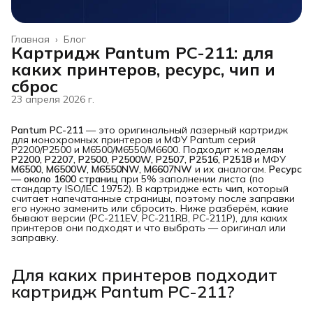
Главная
›
Блог
Картридж Pantum PC-211: для
каких принтеров, ресурс, чип и
сброс
23 апреля 2026 г.
Pantum PC-211
— это оригинальный лазерный картридж
для монохромных принтеров и МФУ Pantum серий
P2200/P2500 и M6500/M6550/M6600. Подходит к моделям
P2200, P2207, P2500, P2500W, P2507, P2516, P2518
и МФУ
M6500, M6500W, M6550NW, M6607NW
и их аналогам.
Ресурс 
— около 1600 страниц
при 5% заполнении листа (по
стандарту ISO/IEC 19752). В картридже есть
чип
, который
считает напечатанные страницы, поэтому после заправки
его нужно заменить или сбросить. Ниже разберём, какие
бывают версии (PC-211EV, PC-211RB, PC-211P), для каких
принтеров они подходят и что выбрать — оригинал или
заправку.
Для каких принтеров подходит
картридж Pantum PC-211?